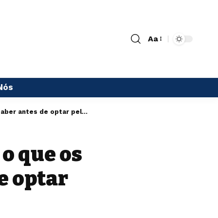
Aa
Nós
optar pela cirurgia plástica?
o que os
e optar