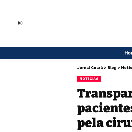
Ho
Jornal Ceará
>
Blog
>
Notíc
NOTÍCIAS
Transpar
paciente
pela ciru