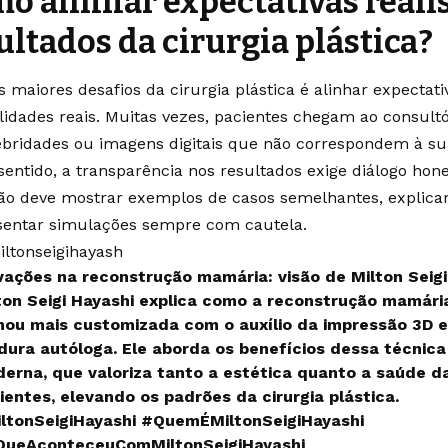
o alinhar expectativas reali
ultados da cirurgia plástica?
 maiores desafios da cirurgia plástica é alinhar expectat
ilidades reais. Muitas vezes, pacientes chegam ao consult
ebridades ou imagens digitais que não correspondem à sua 
sentido, a transparência nos resultados exige diálogo hone
ião deve mostrar exemplos de casos semelhantes, explicar
sentar simulações sempre com cautela.
ltonseigihayash
vações na reconstrução mamária: visão de Milton Seigi
ton Seigi Hayashi explica como a reconstrução mamári
nou mais customizada com o auxílio da impressão 3D e
dura autóloga. Ele aborda os benefícios dessa técnica
erna, que valoriza tanto a estética quanto a saúde d
ientes, elevando os padrões da cirurgia plástica.
ltonSeigiHayashi
#QuemÉMiltonSeigiHayashi
ueAconteceuComMiltonSeigiHayashi