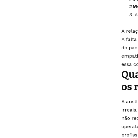
#Mé
♬ s
A rela
A falt
do pac
empati
essa c
Qua
os 
A ausê
irreais
não re
operat
profis