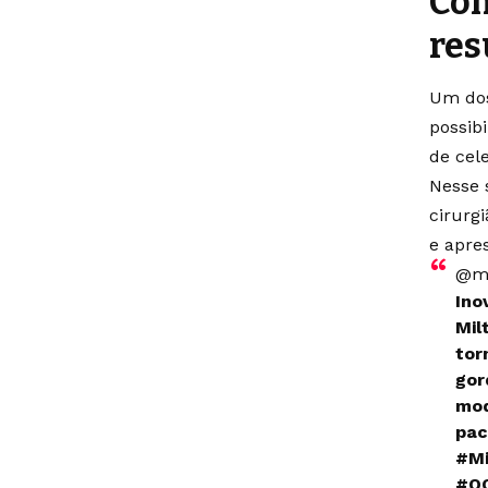
Com
res
Um dos
possib
de cel
Nesse 
cirurg
e apre
@mi
Ino
Mil
tor
gor
mod
pac
#Mi
#OQ