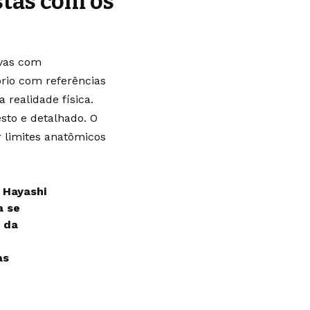
stas com os
ivas com
ório com referências
realidade física.
sto e detalhado. O
 limites anatômicos
 Hayashi
a se
 da
as