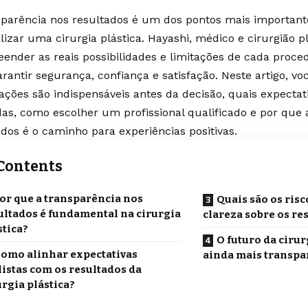
sparência nos resultados é um dos pontos mais importan
lizar uma cirurgia plástica. Hayashi, médico e cirurgião p
ender as reais possibilidades e limitações de cada proce
rantir segurança, confiança e satisfação. Neste artigo, vo
ações são indispensáveis antes da decisão, quais expectat
das, como escolher um profissional qualificado e por que 
ados é o caminho para experiências positivas.
Contents
or que a transparência nos
Quais são os risc
ultados é fundamental na cirurgia
clareza sobre os re
stica?
O futuro da cirur
omo alinhar expectativas
ainda mais transpa
listas com os resultados da
urgia plástica?