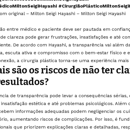
dicoMiltonSeigiHayashi
#CirurgiãoPlásticoMiltonSeigi
om original – Milton Seigi Hayashi – Milton Seigi Hayashi
ção entre médico e paciente deve ser pautada em confianç
a de clareza pode gerar frustrações, insatisfações e até 
iente. De acordo com Hayashi, a transparência vai além da
a, escuta ativa e compromisso com o bem-estar físico e 
onexão, a cirurgia plástica torna-se uma experiência mais 
is são os riscos de não ter cl
resultados?
ncia de transparência pode levar a consequências sérias,
, insatisfação estética e até problemas psicológicos. Além 
cebem informações adequadas podem negligenciar os cui
ório, aumentando riscos de complicações. Por isso, é fun
sionais que priorizem explicações claras e detalhadas, re