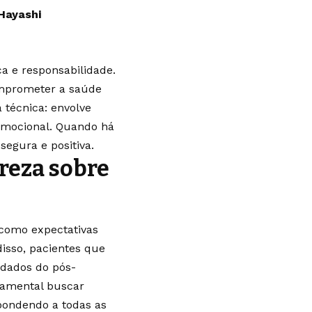
Hayashi
a e responsabilidade.
comprometer a saúde
 técnica: envolve
emocional. Quando há
segura e positiva.
areza sobre
 como expectativas
disso, pacientes que
dados do pós-
damental buscar
spondendo a todas as