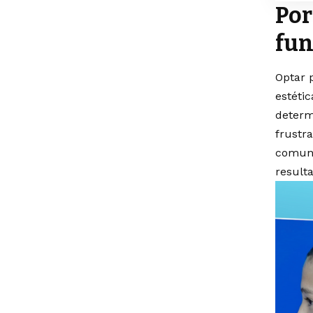
Por
fun
Optar 
estéti
determ
frustra
comuni
result