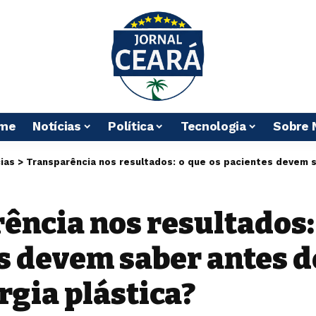
me
Notícias
Política
Tecnologia
Sobre 
ias
>
Transparência nos resultados: o que os pacientes devem saber antes de 
ência nos resultados: 
s devem saber antes d
rgia plástica?