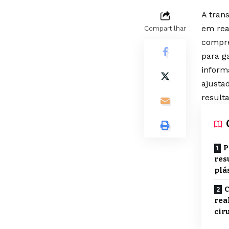
A tran
em rea
Compartilhar
compre
para ga
inform
ajusta
result
P
res
plá
C
rea
cir