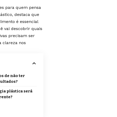
tes para quem pensa
lástico, destaca que
dimento é essencial
cê vai descobrir quais
ivas precisam ser
a clareza nos
os de não ter
sultados?
gia plástica será
rente?