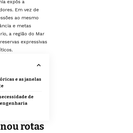
nia expôs a
dores. Em vez de
ressões ao mesmo
ância e metas
rio, a região do Mar
 reservas expressivas
ticos.
óricas e as janelas
te
necessidade de
a engenharia
onou rotas