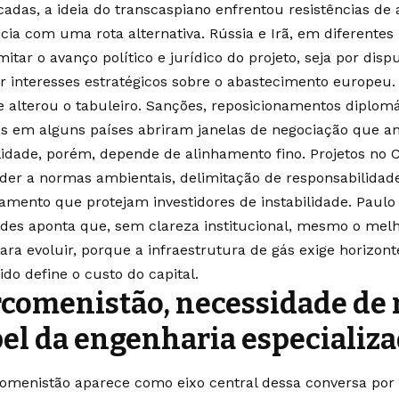
cadas, a ideia do transcaspiano enfrentou resistências de
ncia com uma rota alternativa. Rússia e Irã, em diferent
mitar o avanço político e jurídico do projeto, seja por disp
or interesses estratégicos sobre o abastecimento europeu.
e alterou o tabuleiro. Sanções, reposicionamentos diplomá
as em alguns países abriram janelas de negociação que a
ilidade, porém, depende de alinhamento fino. Projetos no 
der a normas ambientais, delimitação de responsabilidad
iamento que protejam investidores de instabilidade. Paul
des aponta que, sem clareza institucional, mesmo o mel
ara evoluir, porque a infraestrutura de gás exige horizonte
do define o custo do capital.
comenistão, necessidade de r
el da engenharia especializ
omenistão aparece como eixo central dessa conversa por 