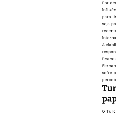
Por dé
influê
para li
seja p
recent
intern
A viab
respon
financ
Fernan
sofre p
percebi
Tur
pap
O Turc