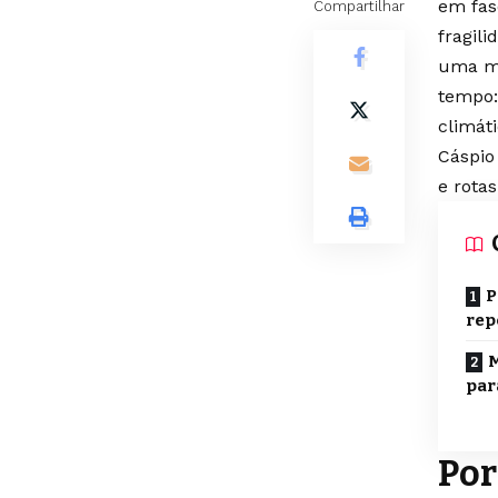
em fas
Compartilhar
fragil
uma mu
tempo:
climát
Cáspio 
e rota
P
rep
M
par
Por