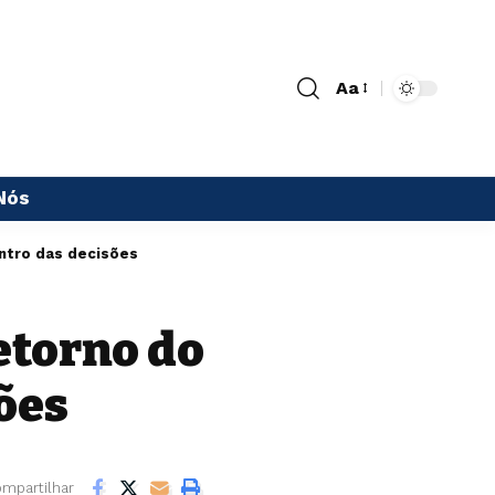
Aa
Nós
ntro das decisões
etorno do
ões
mpartilhar