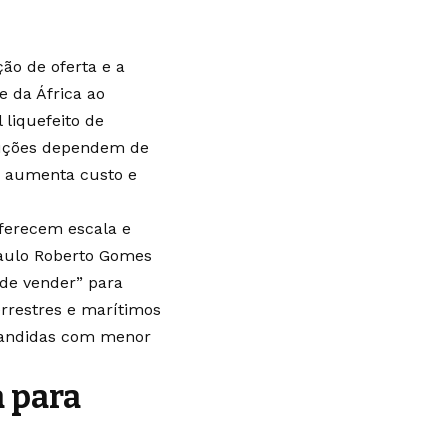
ão de oferta e a
e da África ao
 liquefeito de
oluções dependem de
ue aumenta custo e
ferecem escala e
 Paulo Roberto Gomes
de vender” para
errestres e marítimos
xpandidas com menor
a para