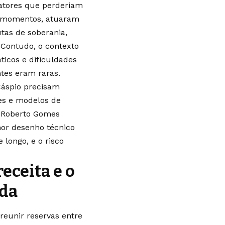
 atores que perderiam
es momentos, atuaram
utas de soberania,
 Contudo, o contexto
ticos e dificuldades
ntes eram raras.
Cáspio precisam
es e modelos de
o Roberto Gomes
hor desenho técnico
 longo, e o risco
eceita e o
ada
reunir reservas entre