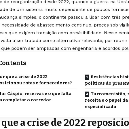
e de reorganização desde 2022, quando a guerra na Ucrâ
idade de um sistema muito dependente de poucos fornece
dança simples, o continente passou a lidar com três p
 necessidade de abastecimento contínuo, preços sob vigil
icas que exigem transição com previsibilidade. Nesse cená
volta a ser tratada como alternativa relevante, por reunir
s que podem ser ampliadas com engenharia e acordos polí
Contents
or que a crise de 2022
Resistências hist
osicionou rotas e fornecedores?
políticas do presen
ar Cáspio, reservas e o que falta
Turcomenistão, 
a completar o corredor
receita e o papel d
especializada
 que a crise de 2022 reposici