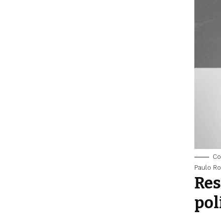
Co
Paulo R
Res
pol