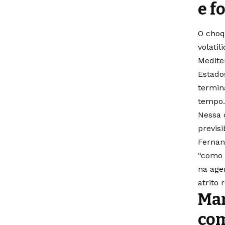
e f
O choq
volati
Medite
Estado
termin
tempo
Nessa 
previs
Fernan
“como 
na age
atrito 
Mar
com