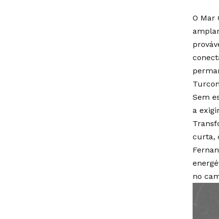
O Mar 
amplam
prováv
conect
perman
Turcom
Sem es
a exig
Transf
curta,
Fernan
energé
no cam