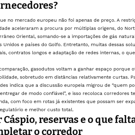
ornecedores?
ue no mercado europeu não foi apenas de preço. A restriç
lidade aceleraram a procura por múltiplas origens, do Nort
rrâneo Oriental, somando-se a importações de gás natural
s Unidos e países do Golfo. Entretanto, muitas dessas s
ais, contratos longos e adaptação de redes internas, o q
.
comparação, gasodutos voltam a ganhar espaço porque o
ibilidade, sobretudo em distâncias relativamente curtas.
des indica que a discussão europeia migrou de “quem po
entregar de modo confiável”, e isso recoloca corredores t
nda, com foco em rotas já existentes que possam ser e
regulatório e melhor custo total.
 Cáspio, reservas e o que falt
pletar o corredor