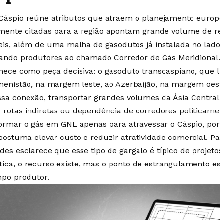
Cáspio reúne atributos que atraem o planejamento europe
ente citadas para a região apontam grande volume de re
eis, além de uma malha de gasodutos já instalada no lado
ando produtores ao chamado Corredor de Gás Meridiona
ece como peça decisiva: o gasoduto transcaspiano, que li
enistão, na margem leste, ao Azerbaijão, na margem oes
sa conexão, transportar grandes volumes da Ásia Central
ir rotas indiretas ou dependência de corredores politicame
ormar o gás em GNL apenas para atravessar o Cáspio, por
 costuma elevar custo e reduzir atratividade comercial. 
des esclarece que esse tipo de gargalo é típico de projeto
tica, o recurso existe, mas o ponto de estrangulamento e
po produtor.