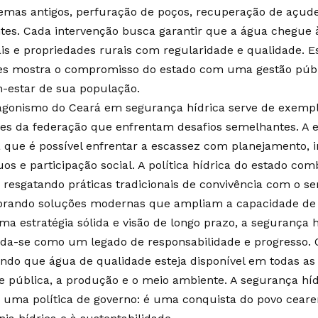
temas antigos, perfuração de poços, recuperação de açud
tes. Cada intervenção busca garantir que a água chegue à
ais e propriedades rurais com regularidade e qualidade. E
es mostra o compromisso do estado com uma gestão públi
-estar de sua população.
agonismo do Ceará em segurança hídrica serve de exempl
es da federação que enfrentam desafios semelhantes. A e
 que é possível enfrentar a escassez com planejamento, 
uos e participação social. A política hídrica do estado co
, resgatando práticas tradicionais de convivência com o se
orando soluções modernas que ampliam a capacidade de r
a estratégia sólida e visão de longo prazo, a segurança 
ida-se como um legado de responsabilidade e progresso. 
indo que água de qualidade esteja disponível em todas as 
e pública, a produção e o meio ambiente. A segurança híd
 uma política de governo: é uma conquista do povo cear