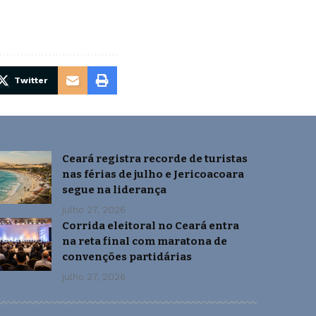
Twitter
Ceará registra recorde de turistas
nas férias de julho e Jericoacoara
segue na liderança
julho 27, 2026
Corrida eleitoral no Ceará entra
na reta final com maratona de
convenções partidárias
julho 27, 2026