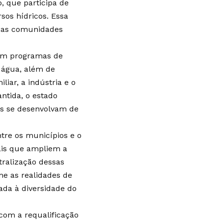
, que participa de
sos hídricos. Essa
a das comunidades
com programas de
e água, além de
iar, a indústria e o
ntida, o estado
es se desenvolvam de
tre os municípios e o
cais que ampliem a
ralização dessas
me as realidades de
tada à diversidade do
com a requalificação