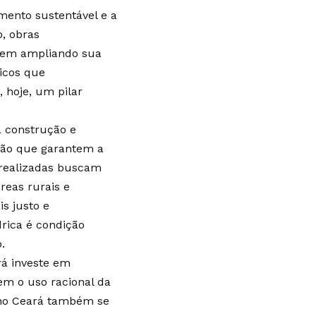
imento sustentável e a
, obras
o vem ampliando sua
icos que
 hoje, um pilar
a construção e
ação que garantem a
s realizadas buscam
reas rurais e
s justo e
rica é condição
.
rá investe em
em o uso racional da
a no Ceará também se