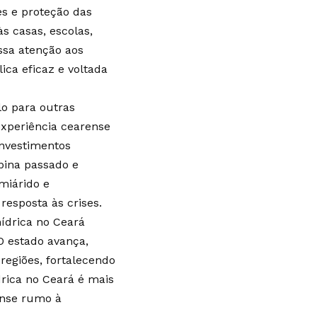
es e proteção das
s casas, escolas,
ssa atenção aos
ca eficaz e voltada
o para outras
xperiência cearense
investimentos
mbina passado e
miárido e
esposta às crises.
hídrica no Ceará
O estado avança,
regiões, fortalecendo
rica no Ceará é mais
ense rumo à