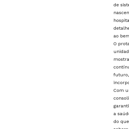
de sis
nascen
hospit
detalh
ao bem
O prot
unidad
mostra
contín
futuro
incorp
Com um
consol
garant
a saúd
do que