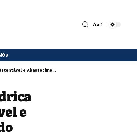
Aa
Nós
Abastecimento em Todo o Estado
drica
vel e
do