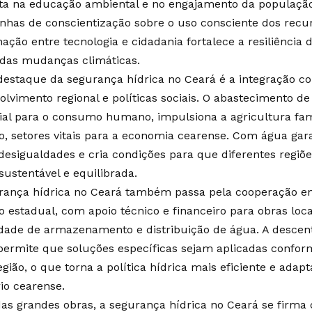
ta na educação ambiental e no engajamento da população
has de conscientização sobre o uso consciente dos recur
ação entre tecnologia e cidadania fortalece a resiliênci
 das mudanças climáticas.
destaque da segurança hídrica no Ceará é a integração 
olvimento regional e políticas sociais. O abastecimento d
ial para o consumo humano, impulsiona a agricultura famil
o, setores vitais para a economia cearense. Com água gara
desigualdades e cria condições para que diferentes regiõ
sustentável e equilibrada.
rança hídrica no Ceará também passa pela cooperação en
o estadual, com apoio técnico e financeiro para obras lo
dade de armazenamento e distribuição de água. A descent
permite que soluções específicas sejam aplicadas confor
gião, o que torna a política hídrica mais eficiente e adap
rio cearense.
as grandes obras, a segurança hídrica no Ceará se firma 