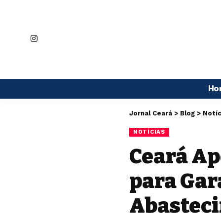
Ho
Jornal Ceará
>
Blog
>
Notíc
NOTÍCIAS
Ceará Ap
para Gar
Abasteci