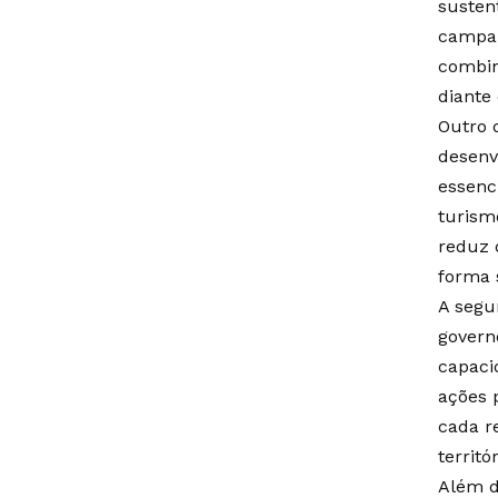
susten
campan
combin
diante
Outro 
desenv
essenc
turism
reduz 
forma 
A segu
govern
capaci
ações 
cada re
territó
Além d