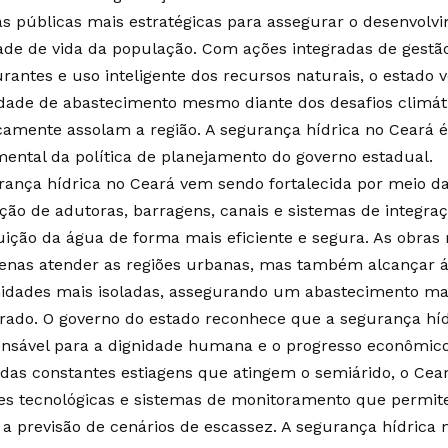
cas públicas mais estratégicas para assegurar o desenvolv
ade de vida da população. Com ações integradas de gestão
urantes e uso inteligente dos recursos naturais, o estad
dade de abastecimento mesmo diante dos desafios climát
icamente assolam a região. A segurança hídrica no Ceará é,
ental da política de planejamento do governo estadual.
rança hídrica no Ceará vem sendo fortalecida por meio d
ção de adutoras, barragens, canais e sistemas de integr
buição da água de forma mais eficiente e segura. As obra
enas atender as regiões urbanas, mas também alcançar á
dades mais isoladas, assegurando um abastecimento mai
brado. O governo do estado reconhece que a segurança híd
ensável para a dignidade humana e o progresso econômico
 das constantes estiagens que atingem o semiárido, o Cea
es tecnológicas e sistemas de monitoramento que permit
 a previsão de cenários de escassez. A segurança hídric