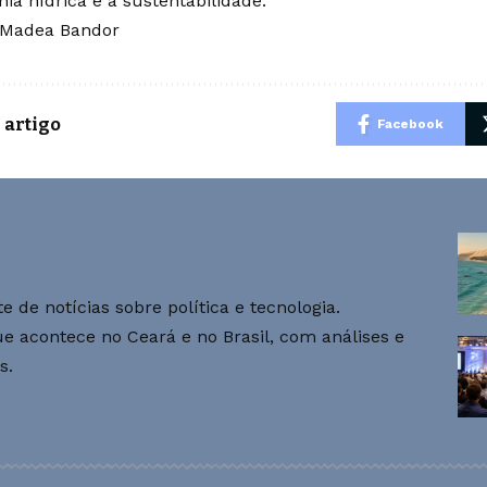
ia hídrica e à sustentabilidade.
 Madea Bandor
 artigo
Facebook
e de notícias sobre política e tecnologia.
 acontece no Ceará e no Brasil, com análises e
s.