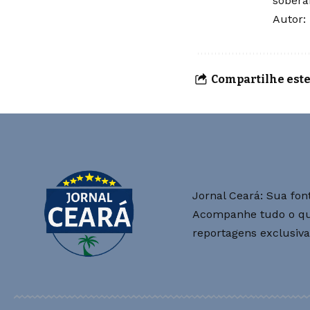
soberan
Autor:
Compartilhe este
Jornal Ceará: Sua font
Acompanhe tudo o que
reportagens exclusiva