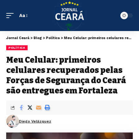
Aa
Jornal Ceará
>
Blog
>
Política
>
Meu Celular: primeiros celulares recuperados pelas Forças de Segurança do Ceará são entregues em Fortaleza
POLÍTICA
Meu Celular: primeiros
celulares recuperados pelas
Forças de Segurança do Ceará
são entregues em Fortaleza
Diego Velázquez