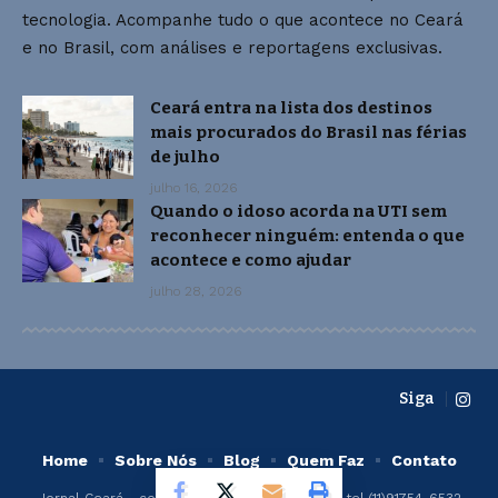
tecnologia. Acompanhe tudo o que acontece no Ceará
e no Brasil, com análises e reportagens exclusivas.
Ceará entra na lista dos destinos
mais procurados do Brasil nas férias
de julho
julho 16, 2026
Quando o idoso acorda na UTI sem
reconhecer ninguém: entenda o que
acontece e como ajudar
julho 28, 2026
Siga
Home
Sobre Nós
Blog
Quem Faz
Contato
Jornal Ceará -
contato@jornalceara.com.br
- tel.(11)91754-6532