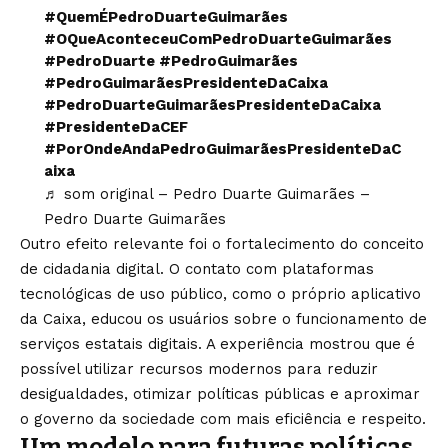
#QuemÉPedroDuarteGuimarães
#OQueAconteceuComPedroDuarteGuimarães
#PedroDuarte
#PedroGuimarães
#PedroGuimarãesPresidenteDaCaixa
#PedroDuarteGuimarãesPresidenteDaCaixa
#PresidenteDaCEF
#PorOndeAndaPedroGuimarãesPresidenteDaC
aixa
♬ som original – Pedro Duarte Guimarães –
Pedro Duarte Guimarães
Outro efeito relevante foi o fortalecimento do conceito
de cidadania digital. O contato com plataformas
tecnológicas de uso público, como o próprio aplicativo
da Caixa, educou os usuários sobre o funcionamento de
serviços estatais digitais. A experiência mostrou que é
possível utilizar recursos modernos para reduzir
desigualdades, otimizar políticas públicas e aproximar
o governo da sociedade com mais eficiência e respeito.
Um modelo para futuras políticas