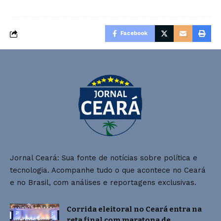
Facebook
Jornal Ceará: Sua fonte de notícias sobre política e
tecnologia. Acompanhe tudo o que acontece no Ceará
e no Brasil, com análises e reportagens exclusivas.
Corrida eleitoral no Ceará entra na
reta final com maratona de