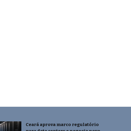
Ceará aprova marco regulatório
para data centers e negocia novo