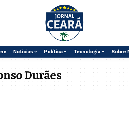
me
Notícias
Política
Tecnologia
Sobre 
onso Durães