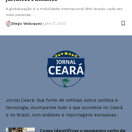
A globalização e a mobilidade internacional têm levado cada vez
mais pessoas…
Diego Velázquez
julho 17, 2023
Jornal Ceará: Sua fonte de notícias sobre política e
tecnologia. Acompanhe tudo o que acontece no Ceará
e no Brasil, com análises e reportagens exclusivas.
Como identificar o momento certo de